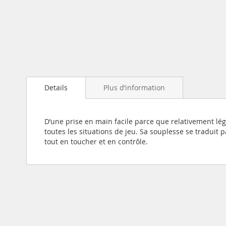
Skip
to
the
beginning
of
the
images
gallery
Details
Plus d’information
D’une prise en main facile parce que relativement lé
toutes les situations de jeu. Sa souplesse se traduit 
tout en toucher et en contrôle.