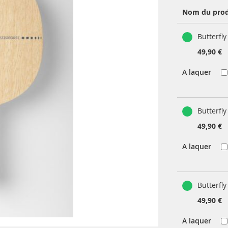
Nom du prod
Produits
Butterfly
groupés
49,90 €
A laquer
Butterfl
49,90 €
A laquer
Butterfl
49,90 €
A laquer