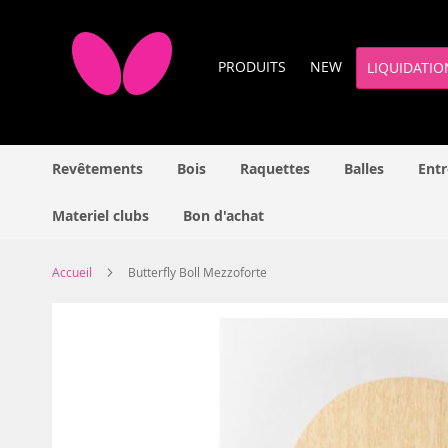
Allez
au
contenu
PRODUITS
NEW
LIQUIDATIO
Revêtements
Bois
Raquettes
Balles
Entr
Materiel clubs
Bon d'achat
Accueil
Butterfly Boll Mezzoforte
Skip
to
the
end
of
the
images