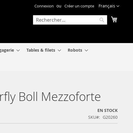
Langue
Français
Connexion
Créer un compte
Mon pa
Rechercher
Rechercher
gagerie
Tables & filets
Robots
rfly Boll Mezzoforte
EN STOCK
SKU
G20260