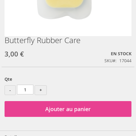
Butterfly Rubber Care
Skip
to
the
3,00 €
EN STOCK
beginning
SKU
17044
of
the
images
Qte
gallery
-
+
Ajouter au panier