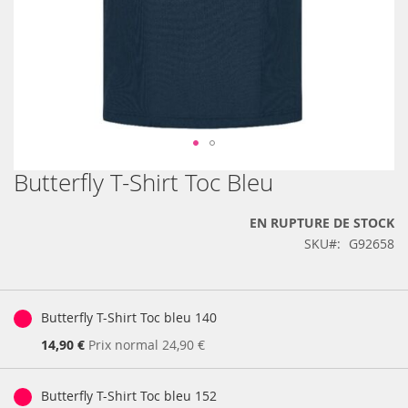
Butterfly T-Shirt Toc Bleu
Skip
to
the
EN RUPTURE DE STOCK
beginning
SKU
G92658
of
the
images
Produits
gallery
groupés
Butterfly T-Shirt Toc bleu 140
Prix
14,90 €
Prix normal
24,90 €
Spécial
Butterfly T-Shirt Toc bleu 152