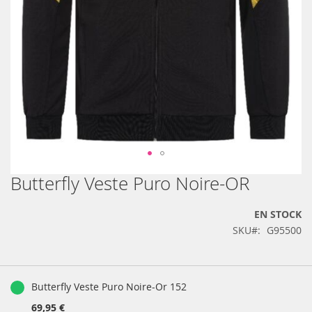
Butterfly Veste Puro Noire-OR
Skip
to
the
EN STOCK
beginning
SKU
G95500
of
the
images
Produits
gallery
groupés
Butterfly Veste Puro Noire-Or 152
69,95 €