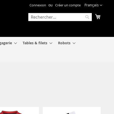
Langue
Français
Connexion
Créer un compte
Mon pa
Rechercher
Rechercher
gagerie
Tables & filets
Robots