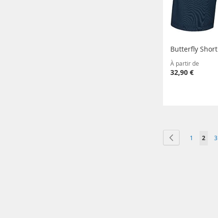
Butterfly Shor
À partir de
32,90 €
Page
Page
Précédent
Page
Vous 
P
1
2
3